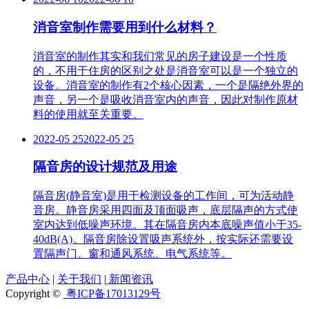
消音室制作需要用到什么材料？
消音室的制作其实和我们常见的房子建设是一个性质
的，不用于住房的区别之处是消音室可以是一个独立的
设备。消音室的制作有2个核心因素，一个是隔绝外界的
声音，另一个是吸收消音室内的声音，因此对制作原材
料的使用就至关重要。
2022-05 25
2022-05 25
隔音房的设计规范及用途
隔音房(静音室)是用于检测设备的工作间，可为活动静
音房。静音房采用四面及顶面吸声，底层隔声的方式使
室内达到低噪声环境。其在隔音房内本底噪声值小于35-
40dB(A)。隔音房除设置吸声系统外，按实际还需要设
置隔声门、窗和通风系统、电气系统等。
产品中心
|
关于我们
|
新闻资讯
Copyright ©
粤ICP备17013129号