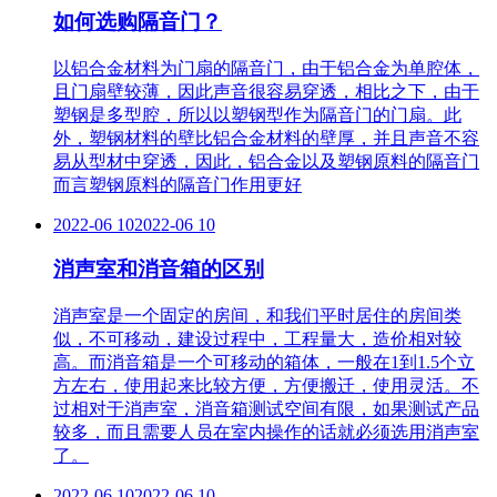
如何选购隔音门？
以铝合金材料为门扇的隔音门，由于铝合金为单腔体，
且门扇壁较薄，因此声音很容易穿透，相比之下，由于
塑钢是多型腔，所以以塑钢型作为隔音门的门扇。此
外，塑钢材料的壁比铝合金材料的壁厚，并且声音不容
易从型材中穿透，因此，铝合金以及塑钢原料的隔音门
而言塑钢原料的隔音门作用更好
2022-06 10
2022-06 10
消声室和消音箱的区别
消声室是一个固定的房间，和我们平时居住的房间类
似，不可移动，建设过程中，工程量大，造价相对较
高。而消音箱是一个可移动的箱体，一般在1到1.5个立
方左右，使用起来比较方便，方便搬迁，使用灵活。不
过相对于消声室，消音箱测试空间有限，如果测试产品
较多，而且需要人员在室内操作的话就必须选用消声室
了。
2022-06 10
2022-06 10