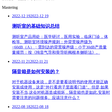
Mastering
2022-12 19
2022-12 19
测听室的基础知识总结
测听室产品用处：医学研讨，医用实验，临床门诊，体
检等。测听室环境噪声规则：外背景噪声级为
<60dB（A）；需到达的背景噪声级：小于30dB产质量
量规范：按《纯音气导和骨导听阀根本侧听法》。
2022-11 21
2022-11 21
隔音箱是如何安装的？
对于机器设备来说，是不是要看说明书的使用才能正确
安装或使用，这是"外行看房子里面看门道"。但是,如果
安装不当,这会对机器造成损坏，隔音箱也是如此.安装时
需要注意的问题很多。应该注意什么？
2022-08 18
2022-08 18