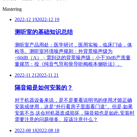
Mastering
2022-12 19
2022-12 19
测听室的基础知识总结
测听室产品用处：医学研讨，医用实验，临床门诊，体
检等。测听室环境噪声规则：外背景噪声级为
<60dB（A）；需到达的背景噪声级：小于30dB产质量
量规范：按《纯音气导和骨导听阀根本侧听法》。
2022-11 21
2022-11 21
隔音箱是如何安装的？
对于机器设备来说，是不是要看说明书的使用才能正确
安装或使用，这是"外行看房子里面看门道"。但是,如果
安装不当,这会对机器造成损坏，隔音箱也是如此.安装时
需要注意的问题很多。应该注意什么？
2022-08 18
2022-08 18