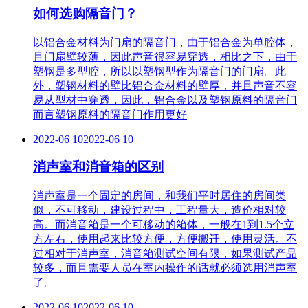
如何选购隔音门？
以铝合金材料为门扇的隔音门，由于铝合金为单腔体，
且门扇壁较薄，因此声音很容易穿透，相比之下，由于
塑钢是多型腔，所以以塑钢型作为隔音门的门扇。此
外，塑钢材料的壁比铝合金材料的壁厚，并且声音不容
易从型材中穿透，因此，铝合金以及塑钢原料的隔音门
而言塑钢原料的隔音门作用更好
2022-06 10
2022-06 10
消声室和消音箱的区别
消声室是一个固定的房间，和我们平时居住的房间类
似，不可移动，建设过程中，工程量大，造价相对较
高。而消音箱是一个可移动的箱体，一般在1到1.5个立
方左右，使用起来比较方便，方便搬迁，使用灵活。不
过相对于消声室，消音箱测试空间有限，如果测试产品
较多，而且需要人员在室内操作的话就必须选用消声室
了。
2022-06 10
2022-06 10