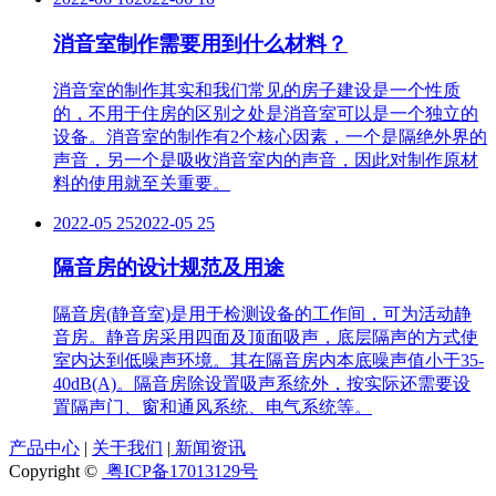
消音室制作需要用到什么材料？
消音室的制作其实和我们常见的房子建设是一个性质
的，不用于住房的区别之处是消音室可以是一个独立的
设备。消音室的制作有2个核心因素，一个是隔绝外界的
声音，另一个是吸收消音室内的声音，因此对制作原材
料的使用就至关重要。
2022-05 25
2022-05 25
隔音房的设计规范及用途
隔音房(静音室)是用于检测设备的工作间，可为活动静
音房。静音房采用四面及顶面吸声，底层隔声的方式使
室内达到低噪声环境。其在隔音房内本底噪声值小于35-
40dB(A)。隔音房除设置吸声系统外，按实际还需要设
置隔声门、窗和通风系统、电气系统等。
产品中心
|
关于我们
|
新闻资讯
Copyright ©
粤ICP备17013129号