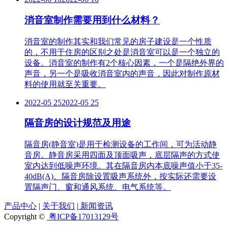
消音室制作需要用到什么材料？
消音室的制作其实和我们常见的房子建设是一个性质
的，不用于住房的区别之处是消音室可以是一个独立的
设备。消音室的制作有2个核心因素，一个是隔绝外界的
声音，另一个是吸收消音室内的声音，因此对制作原材
料的使用就至关重要。
2022-05 25
2022-05 25
隔音房的设计规范及用途
隔音房(静音室)是用于检测设备的工作间，可为活动静
音房。静音房采用四面及顶面吸声，底层隔声的方式使
室内达到低噪声环境。其在隔音房内本底噪声值小于35-
40dB(A)。隔音房除设置吸声系统外，按实际还需要设
置隔声门、窗和通风系统、电气系统等。
产品中心
|
关于我们
|
新闻资讯
Copyright ©
粤ICP备17013129号