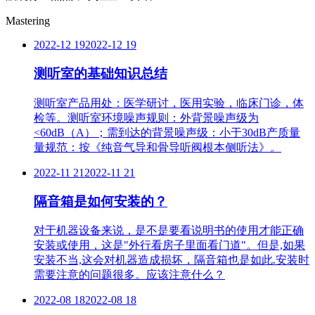
Mastering
2022-12 19
2022-12 19
测听室的基础知识总结
测听室产品用处：医学研讨，医用实验，临床门诊，体
检等。测听室环境噪声规则：外背景噪声级为
<60dB（A）；需到达的背景噪声级：小于30dB产质量
量规范：按《纯音气导和骨导听阀根本侧听法》。
2022-11 21
2022-11 21
隔音箱是如何安装的？
对于机器设备来说，是不是要看说明书的使用才能正确
安装或使用，这是"外行看房子里面看门道"。但是,如果
安装不当,这会对机器造成损坏，隔音箱也是如此.安装时
需要注意的问题很多。应该注意什么？
2022-08 18
2022-08 18