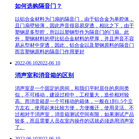
如何选购隔音门？
以铝合金材料为门扇的隔音门，由于铝合金为单腔体，
且门扇壁较薄，因此声音很容易穿透，相比之下，由于
塑钢是多型腔，所以以塑钢型作为隔音门的门扇。此
外，塑钢材料的壁比铝合金材料的壁厚，并且声音不容
易从型材中穿透，因此，铝合金以及塑钢原料的隔音门
而言塑钢原料的隔音门作用更好
2022-06 10
2022-06 10
消声室和消音箱的区别
消声室是一个固定的房间，和我们平时居住的房间类
似，不可移动，建设过程中，工程量大，造价相对较
高。而消音箱是一个可移动的箱体，一般在1到1.5个立
方左右，使用起来比较方便，方便搬迁，使用灵活。不
过相对于消声室，消音箱测试空间有限，如果测试产品
较多，而且需要人员在室内操作的话就必须选用消声室
了。
2022-06 10
2022-06 10