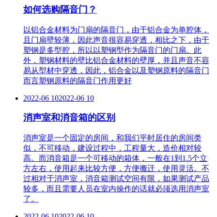
如何选购隔音门？
以铝合金材料为门扇的隔音门，由于铝合金为单腔体，
且门扇壁较薄，因此声音很容易穿透，相比之下，由于
塑钢是多型腔，所以以塑钢型作为隔音门的门扇。此
外，塑钢材料的壁比铝合金材料的壁厚，并且声音不容
易从型材中穿透，因此，铝合金以及塑钢原料的隔音门
而言塑钢原料的隔音门作用更好
2022-06 10
2022-06 10
消声室和消音箱的区别
消声室是一个固定的房间，和我们平时居住的房间类
似，不可移动，建设过程中，工程量大，造价相对较
高。而消音箱是一个可移动的箱体，一般在1到1.5个立
方左右，使用起来比较方便，方便搬迁，使用灵活。不
过相对于消声室，消音箱测试空间有限，如果测试产品
较多，而且需要人员在室内操作的话就必须选用消声室
了。
2022-06 10
2022-06 10