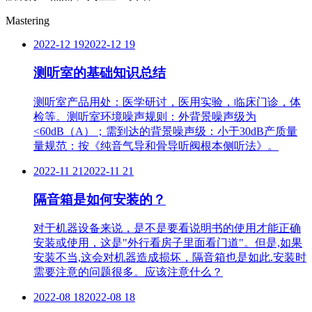
Mastering
2022-12 19
2022-12 19
测听室的基础知识总结
测听室产品用处：医学研讨，医用实验，临床门诊，体
检等。测听室环境噪声规则：外背景噪声级为
<60dB（A）；需到达的背景噪声级：小于30dB产质量
量规范：按《纯音气导和骨导听阀根本侧听法》。
2022-11 21
2022-11 21
隔音箱是如何安装的？
对于机器设备来说，是不是要看说明书的使用才能正确
安装或使用，这是"外行看房子里面看门道"。但是,如果
安装不当,这会对机器造成损坏，隔音箱也是如此.安装时
需要注意的问题很多。应该注意什么？
2022-08 18
2022-08 18