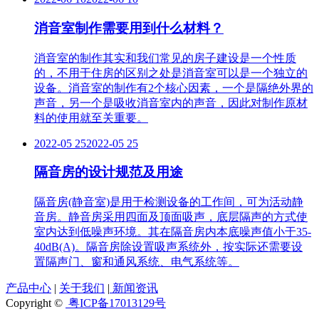
消音室制作需要用到什么材料？
消音室的制作其实和我们常见的房子建设是一个性质
的，不用于住房的区别之处是消音室可以是一个独立的
设备。消音室的制作有2个核心因素，一个是隔绝外界的
声音，另一个是吸收消音室内的声音，因此对制作原材
料的使用就至关重要。
2022-05 25
2022-05 25
隔音房的设计规范及用途
隔音房(静音室)是用于检测设备的工作间，可为活动静
音房。静音房采用四面及顶面吸声，底层隔声的方式使
室内达到低噪声环境。其在隔音房内本底噪声值小于35-
40dB(A)。隔音房除设置吸声系统外，按实际还需要设
置隔声门、窗和通风系统、电气系统等。
产品中心
|
关于我们
|
新闻资讯
Copyright ©
粤ICP备17013129号