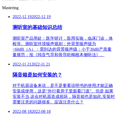
Mastering
2022-12 19
2022-12 19
测听室的基础知识总结
测听室产品用处：医学研讨，医用实验，临床门诊，体
检等。测听室环境噪声规则：外背景噪声级为
<60dB（A）；需到达的背景噪声级：小于30dB产质量
量规范：按《纯音气导和骨导听阀根本侧听法》。
2022-11 21
2022-11 21
隔音箱是如何安装的？
对于机器设备来说，是不是要看说明书的使用才能正确
安装或使用，这是"外行看房子里面看门道"。但是,如果
安装不当,这会对机器造成损坏，隔音箱也是如此.安装时
需要注意的问题很多。应该注意什么？
2022-08 18
2022-08 18