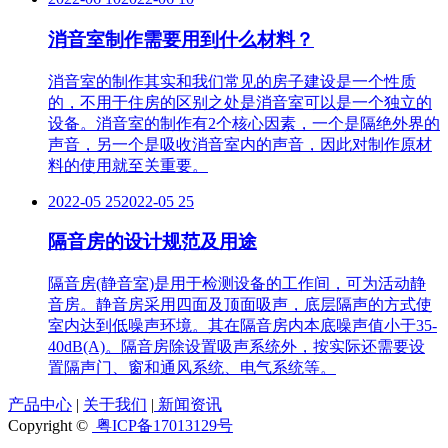
消音室制作需要用到什么材料？
消音室的制作其实和我们常见的房子建设是一个性质
的，不用于住房的区别之处是消音室可以是一个独立的
设备。消音室的制作有2个核心因素，一个是隔绝外界的
声音，另一个是吸收消音室内的声音，因此对制作原材
料的使用就至关重要。
2022-05 25
2022-05 25
隔音房的设计规范及用途
隔音房(静音室)是用于检测设备的工作间，可为活动静
音房。静音房采用四面及顶面吸声，底层隔声的方式使
室内达到低噪声环境。其在隔音房内本底噪声值小于35-
40dB(A)。隔音房除设置吸声系统外，按实际还需要设
置隔声门、窗和通风系统、电气系统等。
产品中心
|
关于我们
|
新闻资讯
Copyright ©
粤ICP备17013129号