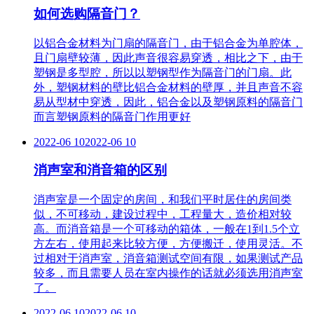
如何选购隔音门？
以铝合金材料为门扇的隔音门，由于铝合金为单腔体，
且门扇壁较薄，因此声音很容易穿透，相比之下，由于
塑钢是多型腔，所以以塑钢型作为隔音门的门扇。此
外，塑钢材料的壁比铝合金材料的壁厚，并且声音不容
易从型材中穿透，因此，铝合金以及塑钢原料的隔音门
而言塑钢原料的隔音门作用更好
2022-06 10
2022-06 10
消声室和消音箱的区别
消声室是一个固定的房间，和我们平时居住的房间类
似，不可移动，建设过程中，工程量大，造价相对较
高。而消音箱是一个可移动的箱体，一般在1到1.5个立
方左右，使用起来比较方便，方便搬迁，使用灵活。不
过相对于消声室，消音箱测试空间有限，如果测试产品
较多，而且需要人员在室内操作的话就必须选用消声室
了。
2022-06 10
2022-06 10