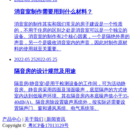
消音室制作需要用到什么材料？
消音室的制作其实和我们常见的房子建设是一个性质
的，不用于住房的区别之处是消音室可以是一个独立的
设备。消音室的制作有2个核心因素，一个是隔绝外界的
声音，另一个是吸收消音室内的声音，因此对制作原材
料的使用就至关重要。
2022-05 25
2022-05 25
隔音房的设计规范及用途
隔音房(静音室)是用于检测设备的工作间，可为活动静
音房。静音房采用四面及顶面吸声，底层隔声的方式使
室内达到低噪声环境。其在隔音房内本底噪声值小于35-
40dB(A)。隔音房除设置吸声系统外，按实际还需要设
置隔声门、窗和通风系统、电气系统等。
产品中心
|
关于我们
|
新闻资讯
Copyright ©
粤ICP备17013129号