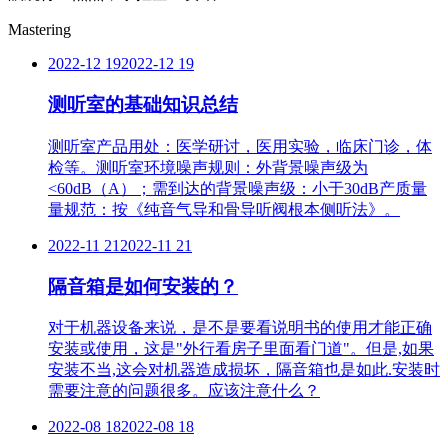
Mastering
2022-12 19
2022-12 19
测听室的基础知识总结
测听室产品用处：医学研讨，医用实验，临床门诊，体
检等。测听室环境噪声规则：外背景噪声级为
<60dB（A）；需到达的背景噪声级：小于30dB产质量
量规范：按《纯音气导和骨导听阀根本侧听法》。
2022-11 21
2022-11 21
隔音箱是如何安装的？
对于机器设备来说，是不是要看说明书的使用才能正确
安装或使用，这是"外行看房子里面看门道"。但是,如果
安装不当,这会对机器造成损坏，隔音箱也是如此.安装时
需要注意的问题很多。应该注意什么？
2022-08 18
2022-08 18