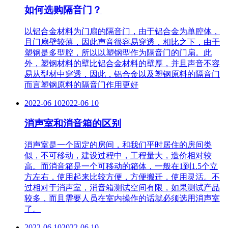
如何选购隔音门？
以铝合金材料为门扇的隔音门，由于铝合金为单腔体，
且门扇壁较薄，因此声音很容易穿透，相比之下，由于
塑钢是多型腔，所以以塑钢型作为隔音门的门扇。此
外，塑钢材料的壁比铝合金材料的壁厚，并且声音不容
易从型材中穿透，因此，铝合金以及塑钢原料的隔音门
而言塑钢原料的隔音门作用更好
2022-06 10
2022-06 10
消声室和消音箱的区别
消声室是一个固定的房间，和我们平时居住的房间类
似，不可移动，建设过程中，工程量大，造价相对较
高。而消音箱是一个可移动的箱体，一般在1到1.5个立
方左右，使用起来比较方便，方便搬迁，使用灵活。不
过相对于消声室，消音箱测试空间有限，如果测试产品
较多，而且需要人员在室内操作的话就必须选用消声室
了。
2022-06 10
2022-06 10