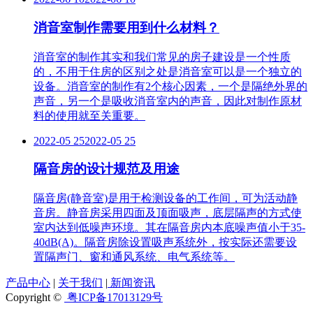
消音室制作需要用到什么材料？
消音室的制作其实和我们常见的房子建设是一个性质
的，不用于住房的区别之处是消音室可以是一个独立的
设备。消音室的制作有2个核心因素，一个是隔绝外界的
声音，另一个是吸收消音室内的声音，因此对制作原材
料的使用就至关重要。
2022-05 25
2022-05 25
隔音房的设计规范及用途
隔音房(静音室)是用于检测设备的工作间，可为活动静
音房。静音房采用四面及顶面吸声，底层隔声的方式使
室内达到低噪声环境。其在隔音房内本底噪声值小于35-
40dB(A)。隔音房除设置吸声系统外，按实际还需要设
置隔声门、窗和通风系统、电气系统等。
产品中心
|
关于我们
|
新闻资讯
Copyright ©
粤ICP备17013129号