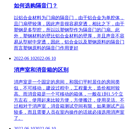
如何选购隔音门？
以铝合金材料为门扇的隔音门，由于铝合金为单腔体，
且门扇壁较薄，因此声音很容易穿透，相比之下，由于
塑钢是多型腔，所以以塑钢型作为隔音门的门扇。此
外，塑钢材料的壁比铝合金材料的壁厚，并且声音不容
易从型材中穿透，因此，铝合金以及塑钢原料的隔音门
而言塑钢原料的隔音门作用更好
2022-06 10
2022-06 10
消声室和消音箱的区别
消声室是一个固定的房间，和我们平时居住的房间类
似，不可移动，建设过程中，工程量大，造价相对较
高。而消音箱是一个可移动的箱体，一般在1到1.5个立
方左右，使用起来比较方便，方便搬迁，使用灵活。不
过相对于消声室，消音箱测试空间有限，如果测试产品
较多，而且需要人员在室内操作的话就必须选用消声室
了。
2022-06 10
2022-06 10