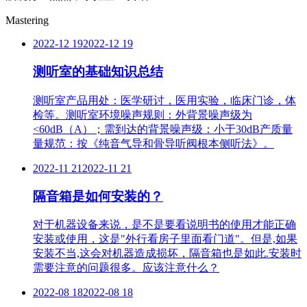
Mastering
2022-12 19
2022-12 19
测听室的基础知识总结
测听室产品用处：医学研讨，医用实验，临床门诊，体
检等。测听室环境噪声规则：外背景噪声级为
<60dB（A）；需到达的背景噪声级：小于30dB产质量
量规范：按《纯音气导和骨导听阀根本侧听法》。
2022-11 21
2022-11 21
隔音箱是如何安装的？
对于机器设备来说，是不是要看说明书的使用才能正确
安装或使用，这是"外行看房子里面看门道"。但是,如果
安装不当,这会对机器造成损坏，隔音箱也是如此.安装时
需要注意的问题很多。应该注意什么？
2022-08 18
2022-08 18