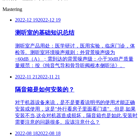
Mastering
2022-12 19
2022-12 19
测听室的基础知识总结
测听室产品用处：医学研讨，医用实验，临床门诊，体
检等。测听室环境噪声规则：外背景噪声级为
<60dB（A）；需到达的背景噪声级：小于30dB产质量
量规范：按《纯音气导和骨导听阀根本侧听法》。
2022-11 21
2022-11 21
隔音箱是如何安装的？
对于机器设备来说，是不是要看说明书的使用才能正确
安装或使用，这是"外行看房子里面看门道"。但是,如果
安装不当,这会对机器造成损坏，隔音箱也是如此.安装时
需要注意的问题很多。应该注意什么？
2022-08 18
2022-08 18