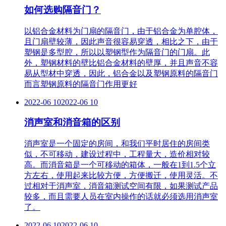
如何选购隔音门？
以铝合金材料为门扇的隔音门，由于铝合金为单腔体，
且门扇壁较薄，因此声音很容易穿透，相比之下，由于
塑钢是多型腔，所以以塑钢型作为隔音门的门扇。此
外，塑钢材料的壁比铝合金材料的壁厚，并且声音不容
易从型材中穿透，因此，铝合金以及塑钢原料的隔音门
而言塑钢原料的隔音门作用更好
2022-06 10
2022-06 10
消声室和消音箱的区别
消声室是一个固定的房间，和我们平时居住的房间类
似，不可移动，建设过程中，工程量大，造价相对较
高。而消音箱是一个可移动的箱体，一般在1到1.5个立
方左右，使用起来比较方便，方便搬迁，使用灵活。不
过相对于消声室，消音箱测试空间有限，如果测试产品
较多，而且需要人员在室内操作的话就必须选用消声室
了。
2022-06 10
2022-06 10