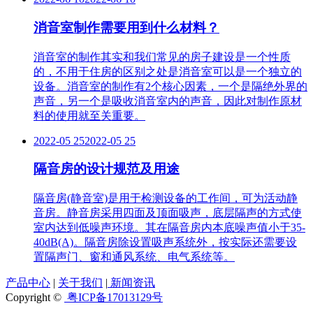
消音室制作需要用到什么材料？
消音室的制作其实和我们常见的房子建设是一个性质
的，不用于住房的区别之处是消音室可以是一个独立的
设备。消音室的制作有2个核心因素，一个是隔绝外界的
声音，另一个是吸收消音室内的声音，因此对制作原材
料的使用就至关重要。
2022-05 25
2022-05 25
隔音房的设计规范及用途
隔音房(静音室)是用于检测设备的工作间，可为活动静
音房。静音房采用四面及顶面吸声，底层隔声的方式使
室内达到低噪声环境。其在隔音房内本底噪声值小于35-
40dB(A)。隔音房除设置吸声系统外，按实际还需要设
置隔声门、窗和通风系统、电气系统等。
产品中心
|
关于我们
|
新闻资讯
Copyright ©
粤ICP备17013129号