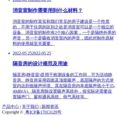
消音室制作需要用到什么材料？
消音室的制作其实和我们常见的房子建设是一个性质
的，不用于住房的区别之处是消音室可以是一个独立的
设备。消音室的制作有2个核心因素，一个是隔绝外界的
声音，另一个是吸收消音室内的声音，因此对制作原材
料的使用就至关重要。
2022-05 25
2022-05 25
隔音房的设计规范及用途
隔音房(静音室)是用于检测设备的工作间，可为活动静
音房。静音房采用四面及顶面吸声，底层隔声的方式使
室内达到低噪声环境。其在隔音房内本底噪声值小于35-
40dB(A)。隔音房除设置吸声系统外，按实际还需要设
置隔声门、窗和通风系统、电气系统等。
产品中心
|
关于我们
|
新闻资讯
Copyright ©
粤ICP备17013129号