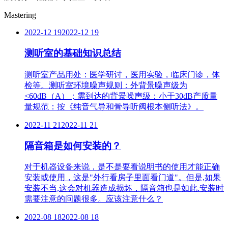
Mastering
2022-12 19
2022-12 19
测听室的基础知识总结
测听室产品用处：医学研讨，医用实验，临床门诊，体
检等。测听室环境噪声规则：外背景噪声级为
<60dB（A）；需到达的背景噪声级：小于30dB产质量
量规范：按《纯音气导和骨导听阀根本侧听法》。
2022-11 21
2022-11 21
隔音箱是如何安装的？
对于机器设备来说，是不是要看说明书的使用才能正确
安装或使用，这是"外行看房子里面看门道"。但是,如果
安装不当,这会对机器造成损坏，隔音箱也是如此.安装时
需要注意的问题很多。应该注意什么？
2022-08 18
2022-08 18