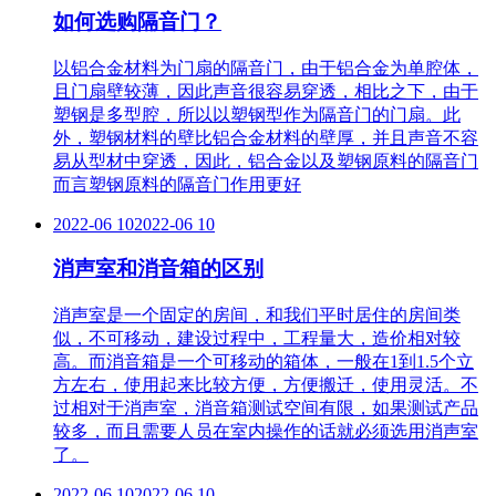
如何选购隔音门？
以铝合金材料为门扇的隔音门，由于铝合金为单腔体，
且门扇壁较薄，因此声音很容易穿透，相比之下，由于
塑钢是多型腔，所以以塑钢型作为隔音门的门扇。此
外，塑钢材料的壁比铝合金材料的壁厚，并且声音不容
易从型材中穿透，因此，铝合金以及塑钢原料的隔音门
而言塑钢原料的隔音门作用更好
2022-06 10
2022-06 10
消声室和消音箱的区别
消声室是一个固定的房间，和我们平时居住的房间类
似，不可移动，建设过程中，工程量大，造价相对较
高。而消音箱是一个可移动的箱体，一般在1到1.5个立
方左右，使用起来比较方便，方便搬迁，使用灵活。不
过相对于消声室，消音箱测试空间有限，如果测试产品
较多，而且需要人员在室内操作的话就必须选用消声室
了。
2022-06 10
2022-06 10