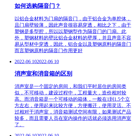
如何选购隔音门？
以铝合金材料为门扇的隔音门，由于铝合金为单腔体，
且门扇壁较薄，因此声音很容易穿透，相比之下，由于
塑钢是多型腔，所以以塑钢型作为隔音门的门扇。此
外，塑钢材料的壁比铝合金材料的壁厚，并且声音不容
易从型材中穿透，因此，铝合金以及塑钢原料的隔音门
而言塑钢原料的隔音门作用更好
2022-06 10
2022-06 10
消声室和消音箱的区别
消声室是一个固定的房间，和我们平时居住的房间类
似，不可移动，建设过程中，工程量大，造价相对较
高。而消音箱是一个可移动的箱体，一般在1到1.5个立
方左右，使用起来比较方便，方便搬迁，使用灵活。不
过相对于消声室，消音箱测试空间有限，如果测试产品
较多，而且需要人员在室内操作的话就必须选用消声室
了。
2022-06 10
2022-06 10