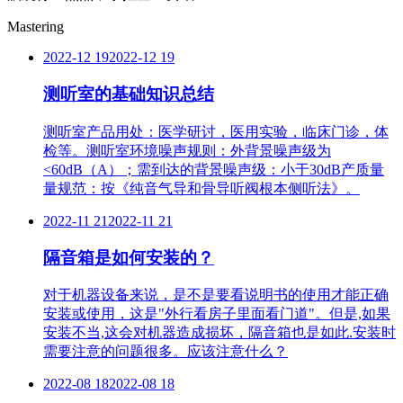
Mastering
2022-12 19
2022-12 19
测听室的基础知识总结
测听室产品用处：医学研讨，医用实验，临床门诊，体
检等。测听室环境噪声规则：外背景噪声级为
<60dB（A）；需到达的背景噪声级：小于30dB产质量
量规范：按《纯音气导和骨导听阀根本侧听法》。
2022-11 21
2022-11 21
隔音箱是如何安装的？
对于机器设备来说，是不是要看说明书的使用才能正确
安装或使用，这是"外行看房子里面看门道"。但是,如果
安装不当,这会对机器造成损坏，隔音箱也是如此.安装时
需要注意的问题很多。应该注意什么？
2022-08 18
2022-08 18