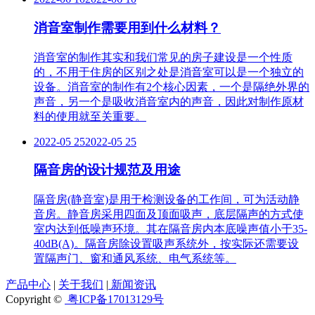
消音室制作需要用到什么材料？
消音室的制作其实和我们常见的房子建设是一个性质
的，不用于住房的区别之处是消音室可以是一个独立的
设备。消音室的制作有2个核心因素，一个是隔绝外界的
声音，另一个是吸收消音室内的声音，因此对制作原材
料的使用就至关重要。
2022-05 25
2022-05 25
隔音房的设计规范及用途
隔音房(静音室)是用于检测设备的工作间，可为活动静
音房。静音房采用四面及顶面吸声，底层隔声的方式使
室内达到低噪声环境。其在隔音房内本底噪声值小于35-
40dB(A)。隔音房除设置吸声系统外，按实际还需要设
置隔声门、窗和通风系统、电气系统等。
产品中心
|
关于我们
|
新闻资讯
Copyright ©
粤ICP备17013129号