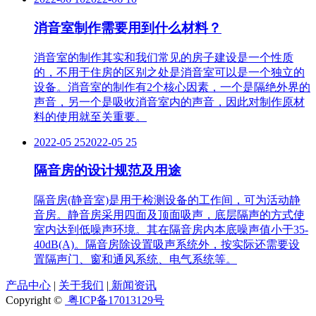
消音室制作需要用到什么材料？
消音室的制作其实和我们常见的房子建设是一个性质
的，不用于住房的区别之处是消音室可以是一个独立的
设备。消音室的制作有2个核心因素，一个是隔绝外界的
声音，另一个是吸收消音室内的声音，因此对制作原材
料的使用就至关重要。
2022-05 25
2022-05 25
隔音房的设计规范及用途
隔音房(静音室)是用于检测设备的工作间，可为活动静
音房。静音房采用四面及顶面吸声，底层隔声的方式使
室内达到低噪声环境。其在隔音房内本底噪声值小于35-
40dB(A)。隔音房除设置吸声系统外，按实际还需要设
置隔声门、窗和通风系统、电气系统等。
产品中心
|
关于我们
|
新闻资讯
Copyright ©
粤ICP备17013129号