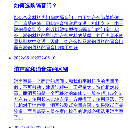
如何选购隔音门？
以铝合金材料为门扇的隔音门，由于铝合金为单腔体，
且门扇壁较薄，因此声音很容易穿透，相比之下，由于
塑钢是多型腔，所以以塑钢型作为隔音门的门扇。此
外，塑钢材料的壁比铝合金材料的壁厚，并且声音不容
易从型材中穿透，因此，铝合金以及塑钢原料的隔音门
而言塑钢原料的隔音门作用更好
2022-06 10
2022-06 10
消声室和消音箱的区别
消声室是一个固定的房间，和我们平时居住的房间类
似，不可移动，建设过程中，工程量大，造价相对较
高。而消音箱是一个可移动的箱体，一般在1到1.5个立
方左右，使用起来比较方便，方便搬迁，使用灵活。不
过相对于消声室，消音箱测试空间有限，如果测试产品
较多，而且需要人员在室内操作的话就必须选用消声室
了。
2022-06 10
2022-06 10