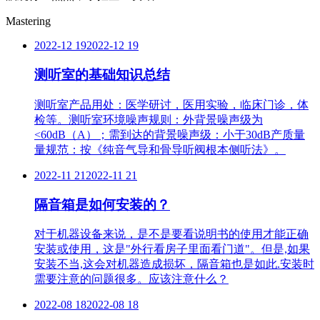
Mastering
2022-12 19
2022-12 19
测听室的基础知识总结
测听室产品用处：医学研讨，医用实验，临床门诊，体
检等。测听室环境噪声规则：外背景噪声级为
<60dB（A）；需到达的背景噪声级：小于30dB产质量
量规范：按《纯音气导和骨导听阀根本侧听法》。
2022-11 21
2022-11 21
隔音箱是如何安装的？
对于机器设备来说，是不是要看说明书的使用才能正确
安装或使用，这是"外行看房子里面看门道"。但是,如果
安装不当,这会对机器造成损坏，隔音箱也是如此.安装时
需要注意的问题很多。应该注意什么？
2022-08 18
2022-08 18