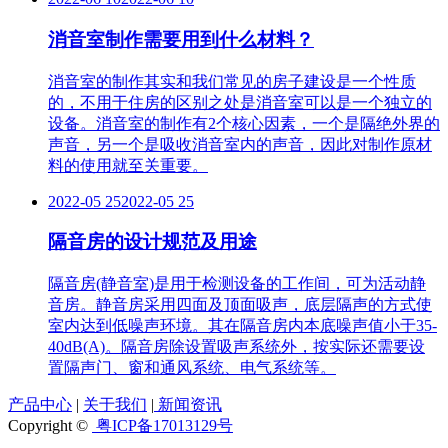
消音室制作需要用到什么材料？
消音室的制作其实和我们常见的房子建设是一个性质
的，不用于住房的区别之处是消音室可以是一个独立的
设备。消音室的制作有2个核心因素，一个是隔绝外界的
声音，另一个是吸收消音室内的声音，因此对制作原材
料的使用就至关重要。
2022-05 25
2022-05 25
隔音房的设计规范及用途
隔音房(静音室)是用于检测设备的工作间，可为活动静
音房。静音房采用四面及顶面吸声，底层隔声的方式使
室内达到低噪声环境。其在隔音房内本底噪声值小于35-
40dB(A)。隔音房除设置吸声系统外，按实际还需要设
置隔声门、窗和通风系统、电气系统等。
产品中心
|
关于我们
|
新闻资讯
Copyright ©
粤ICP备17013129号