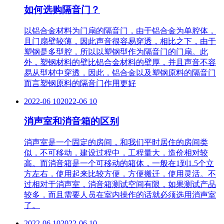
如何选购隔音门？
以铝合金材料为门扇的隔音门，由于铝合金为单腔体，
且门扇壁较薄，因此声音很容易穿透，相比之下，由于
塑钢是多型腔，所以以塑钢型作为隔音门的门扇。此
外，塑钢材料的壁比铝合金材料的壁厚，并且声音不容
易从型材中穿透，因此，铝合金以及塑钢原料的隔音门
而言塑钢原料的隔音门作用更好
2022-06 10
2022-06 10
消声室和消音箱的区别
消声室是一个固定的房间，和我们平时居住的房间类
似，不可移动，建设过程中，工程量大，造价相对较
高。而消音箱是一个可移动的箱体，一般在1到1.5个立
方左右，使用起来比较方便，方便搬迁，使用灵活。不
过相对于消声室，消音箱测试空间有限，如果测试产品
较多，而且需要人员在室内操作的话就必须选用消声室
了。
2022-06 10
2022-06 10