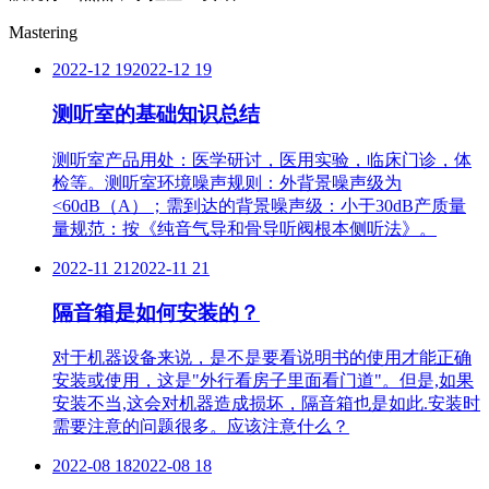
Mastering
2022-12 19
2022-12 19
测听室的基础知识总结
测听室产品用处：医学研讨，医用实验，临床门诊，体
检等。测听室环境噪声规则：外背景噪声级为
<60dB（A）；需到达的背景噪声级：小于30dB产质量
量规范：按《纯音气导和骨导听阀根本侧听法》。
2022-11 21
2022-11 21
隔音箱是如何安装的？
对于机器设备来说，是不是要看说明书的使用才能正确
安装或使用，这是"外行看房子里面看门道"。但是,如果
安装不当,这会对机器造成损坏，隔音箱也是如此.安装时
需要注意的问题很多。应该注意什么？
2022-08 18
2022-08 18