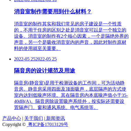
消音室制作需要用到什么材料？
消音室的制作其实和我们常见的房子建设是一个性质
的，不用于住房的区别之处是消音室可以是一个独立的
设备。消音室的制作有2个核心因素，一个是隔绝外界的
声音，另一个是吸收消音室内的声音，因此对制作原材
料的使用就至关重要。
2022-05 25
2022-05 25
隔音房的设计规范及用途
隔音房(静音室)是用于检测设备的工作间，可为活动静
音房。静音房采用四面及顶面吸声，底层隔声的方式使
室内达到低噪声环境。其在隔音房内本底噪声值小于35-
40dB(A)。隔音房除设置吸声系统外，按实际还需要设
置隔声门、窗和通风系统、电气系统等。
产品中心
|
关于我们
|
新闻资讯
Copyright ©
粤ICP备17013129号