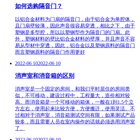
如何选购隔音门？
以铝合金材料为门扇的隔音门，由于铝合金为单腔体，
且门扇壁较薄，因此声音很容易穿透，相比之下，由于
塑钢是多型腔，所以以塑钢型作为隔音门的门扇。此
外，塑钢材料的壁比铝合金材料的壁厚，并且声音不容
易从型材中穿透，因此，铝合金以及塑钢原料的隔音门
而言塑钢原料的隔音门作用更好
2022-06 10
2022-06 10
消声室和消音箱的区别
消声室是一个固定的房间，和我们平时居住的房间类
似，不可移动，建设过程中，工程量大，造价相对较
高。而消音箱是一个可移动的箱体，一般在1到1.5个立
方左右，使用起来比较方便，方便搬迁，使用灵活。不
过相对于消声室，消音箱测试空间有限，如果测试产品
较多，而且需要人员在室内操作的话就必须选用消声室
了。
2022-06 10
2022-06 10