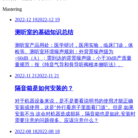
Mastering
2022-12 19
2022-12 19
测听室的基础知识总结
测听室产品用处：医学研讨，医用实验，临床门诊，体
检等。测听室环境噪声规则：外背景噪声级为
<60dB（A）；需到达的背景噪声级：小于30dB产质量
量规范：按《纯音气导和骨导听阀根本侧听法》。
2022-11 21
2022-11 21
隔音箱是如何安装的？
对于机器设备来说，是不是要看说明书的使用才能正确
安装或使用，这是"外行看房子里面看门道"。但是,如果
安装不当,这会对机器造成损坏，隔音箱也是如此.安装时
需要注意的问题很多。应该注意什么？
2022-08 18
2022-08 18