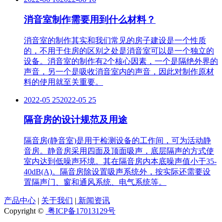
消音室制作需要用到什么材料？
消音室的制作其实和我们常见的房子建设是一个性质
的，不用于住房的区别之处是消音室可以是一个独立的
设备。消音室的制作有2个核心因素，一个是隔绝外界的
声音，另一个是吸收消音室内的声音，因此对制作原材
料的使用就至关重要。
2022-05 25
2022-05 25
隔音房的设计规范及用途
隔音房(静音室)是用于检测设备的工作间，可为活动静
音房。静音房采用四面及顶面吸声，底层隔声的方式使
室内达到低噪声环境。其在隔音房内本底噪声值小于35-
40dB(A)。隔音房除设置吸声系统外，按实际还需要设
置隔声门、窗和通风系统、电气系统等。
产品中心
|
关于我们
|
新闻资讯
Copyright ©
粤ICP备17013129号