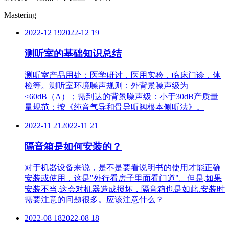
Mastering
2022-12 19
2022-12 19
测听室的基础知识总结
测听室产品用处：医学研讨，医用实验，临床门诊，体
检等。测听室环境噪声规则：外背景噪声级为
<60dB（A）；需到达的背景噪声级：小于30dB产质量
量规范：按《纯音气导和骨导听阀根本侧听法》。
2022-11 21
2022-11 21
隔音箱是如何安装的？
对于机器设备来说，是不是要看说明书的使用才能正确
安装或使用，这是"外行看房子里面看门道"。但是,如果
安装不当,这会对机器造成损坏，隔音箱也是如此.安装时
需要注意的问题很多。应该注意什么？
2022-08 18
2022-08 18