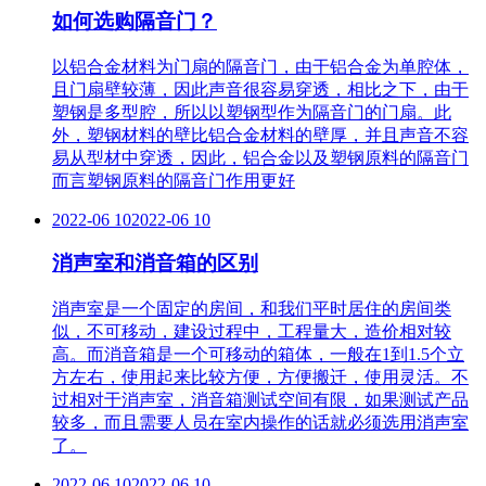
如何选购隔音门？
以铝合金材料为门扇的隔音门，由于铝合金为单腔体，
且门扇壁较薄，因此声音很容易穿透，相比之下，由于
塑钢是多型腔，所以以塑钢型作为隔音门的门扇。此
外，塑钢材料的壁比铝合金材料的壁厚，并且声音不容
易从型材中穿透，因此，铝合金以及塑钢原料的隔音门
而言塑钢原料的隔音门作用更好
2022-06 10
2022-06 10
消声室和消音箱的区别
消声室是一个固定的房间，和我们平时居住的房间类
似，不可移动，建设过程中，工程量大，造价相对较
高。而消音箱是一个可移动的箱体，一般在1到1.5个立
方左右，使用起来比较方便，方便搬迁，使用灵活。不
过相对于消声室，消音箱测试空间有限，如果测试产品
较多，而且需要人员在室内操作的话就必须选用消声室
了。
2022-06 10
2022-06 10